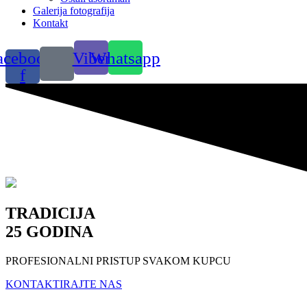
Galerija fotografija
Kontakt
acebook-
Viber
Whatsapp
f
TRADICIJA
25 GODINA
PROFESIONALNI PRISTUP SVAKOM KUPCU
KONTAKTIRAJTE NAS