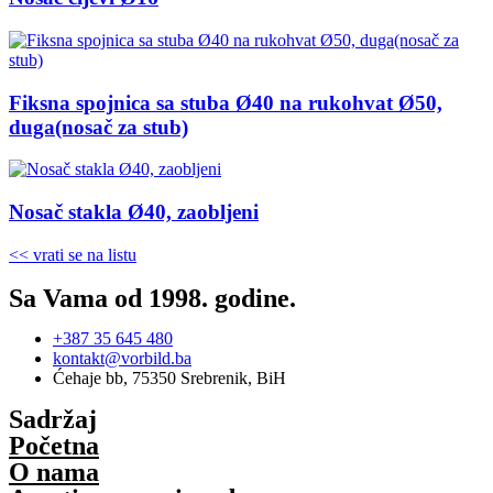
Fiksna spojnica sa stuba Ø40 na rukohvat Ø50,
duga(nosač za stub)
Nosač stakla Ø40, zaobljeni
<< vrati se na listu
Sa Vama od 1998. godine.
+387 35 645 480
kontakt@vorbild.ba
Ćehaje bb, 75350 Srebrenik, BiH
Sadržaj
Početna
O nama