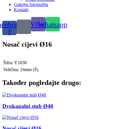
Galerija fotografija
Kontakt
acebook-
Viber
Whatsapp
f
Nosač cijevi Ø16
Šifra:
Y1830
Veličina:
16mm
(Š)
Također pogledajte drugo:
Dvokanalni stub Ø40
Nosač cijevi Ø16