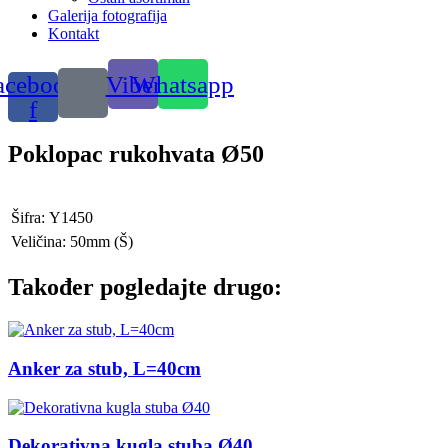
Galerija fotografija
Kontakt
acebook-
Viber
Whatsapp
f
Poklopac rukohvata Ø50
Šifra:
Y1450
Veličina:
50mm
(Š)
Također pogledajte drugo:
Anker za stub, L=40cm
Dekorativna kugla stuba Ø40