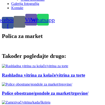
Galerija fotografija
Kontakt
acebook-
Viber
Whatsapp
f
Polica za market
Također pogledajte drugo:
Rashladna vitrina za kolače/vitrina za torte
Police obostrane/gondole za market/trgovine/