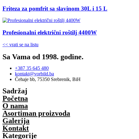
Friteza za pomfrit sa slavinom 30L i 15 L
Profesionalni električni roštilj 4400W
<< vrati se na listu
Sa Vama od 1998. godine.
+387 35 645 480
kontakt@vorbild.ba
Ćehaje bb, 75350 Srebrenik, BiH
Sadržaj
Početna
O nama
Asortiman proizvoda
Galerija
Kontakt
Kategorije