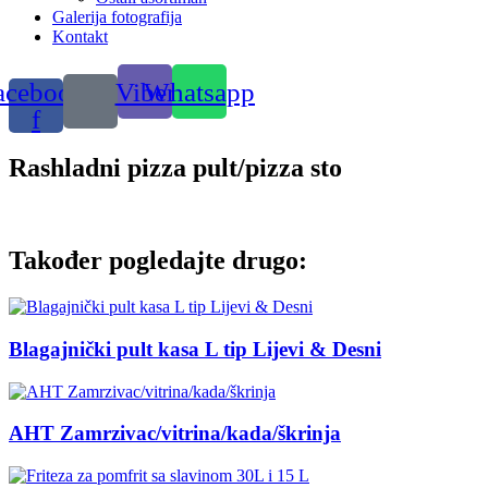
Galerija fotografija
Kontakt
acebook-
Viber
Whatsapp
f
Rashladni pizza pult/pizza sto
Također pogledajte drugo:
Blagajnički pult kasa L tip Lijevi & Desni
AHT Zamrzivac/vitrina/kada/škrinja